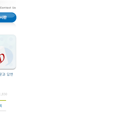
1,830
회