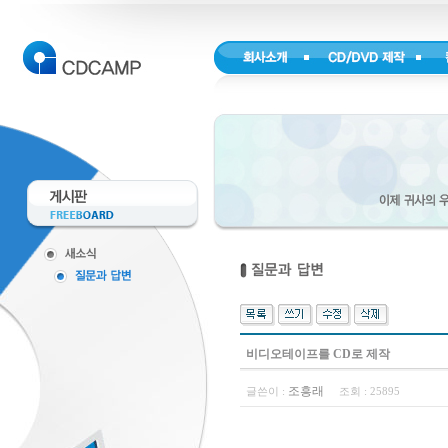
비디오테이프를 CD로 제작
조흥래
글쓴이 :
조회 :
25895