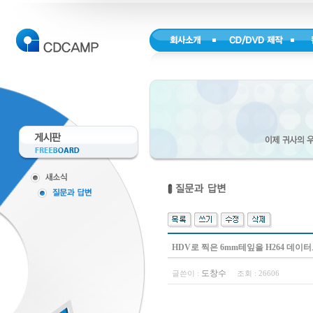
HDV로 찍은 6mm테잎을 H264 데이
도창수
글쓴이 :
조회 :
26606