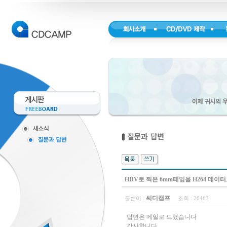
HDV로 찍은 6mm테잎을 H264 데이
씨디캠프
글쓴이 :
조회 :
26463
답변은 메일로 드렸습니다
감사합니다